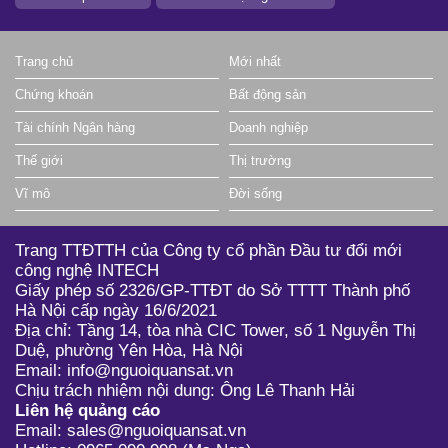
Trang chủ
Mới nhất
Chứng khoán
Bất động sản
Tài chính Ngân hàng
Doanh nghiệp
Thế giới
Thị trường
Vĩ mô
Đời sống
Trang TTĐTTH của Công ty cổ phần Đầu tư đổi mới
công nghệ INTECH
Giấy phép số 2326/GP-TTĐT do Sở TTTT Thành phố
Hà Nội cấp ngày 16/6/2021
Địa chỉ: Tầng 14, tòa nhà CIC Tower, số 1 Nguyễn Thị
Duệ, phường Yên Hòa, Hà Nội
Email: info@nguoiquansat.vn
Chịu trách nhiệm nội dung: Ông Lê Thanh Hải
Liên hệ quảng cáo
Email: sales@nguoiquansat.vn