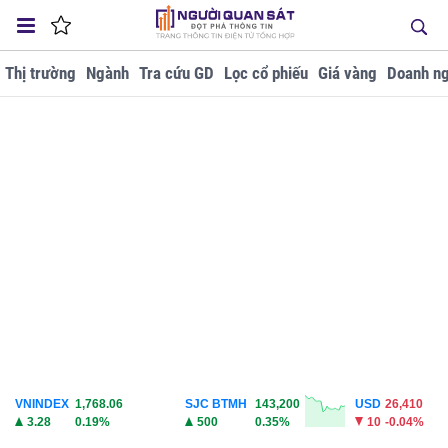
Thị trường
Ngành
Tra cứu GD
Lọc cổ phiếu
Giá vàng
Doanh ng
VNINDEX
1,768.06
SJC BTMH
143,200
USD
26,410
3.28
0.19%
500
0.35%
10
-0.04%