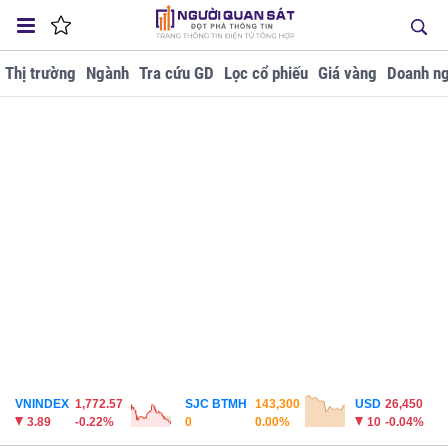
Thị trường
Ngành
Tra cứu GD
Lọc cổ phiếu
Giá vàng
Doanh ng
VNINDEX
1,772.57
SJC BTMH
143,300
USD
26,450
3.89
-0.22%
0
0.00%
10
-0.04%