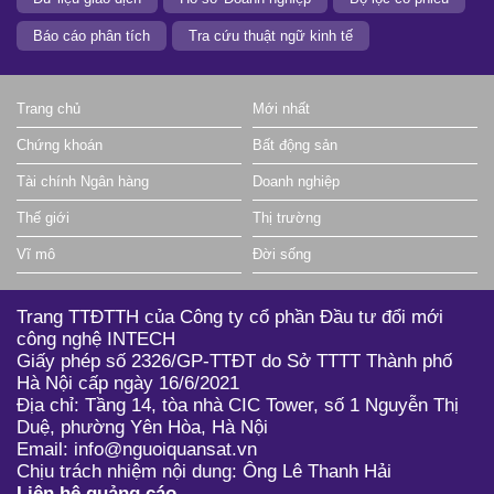
Báo cáo phân tích
Tra cứu thuật ngữ kinh tế
Trang chủ
Mới nhất
Chứng khoán
Bất động sản
Tài chính Ngân hàng
Doanh nghiệp
Thế giới
Thị trường
Vĩ mô
Đời sống
Trang TTĐTTH của Công ty cổ phần Đầu tư đổi mới
công nghệ INTECH
Giấy phép số 2326/GP-TTĐT do Sở TTTT Thành phố
Hà Nội cấp ngày 16/6/2021
Địa chỉ: Tầng 14, tòa nhà CIC Tower, số 1 Nguyễn Thị
Duệ, phường Yên Hòa, Hà Nội
Email: info@nguoiquansat.vn
Chịu trách nhiệm nội dung: Ông Lê Thanh Hải
Liên hệ quảng cáo