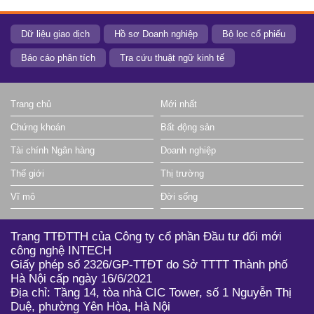
Dữ liệu giao dịch
Hồ sơ Doanh nghiệp
Bộ lọc cổ phiếu
Báo cáo phân tích
Tra cứu thuật ngữ kinh tế
Trang chủ
Mới nhất
Chứng khoán
Bất động sản
Tài chính Ngân hàng
Doanh nghiệp
Thế giới
Thị trường
Vĩ mô
Đời sống
Trang TTĐTTH của Công ty cổ phần Đầu tư đổi mới
công nghệ INTECH
Giấy phép số 2326/GP-TTĐT do Sở TTTT Thành phố
Hà Nội cấp ngày 16/6/2021
Địa chỉ: Tầng 14, tòa nhà CIC Tower, số 1 Nguyễn Thị
Duệ, phường Yên Hòa, Hà Nội