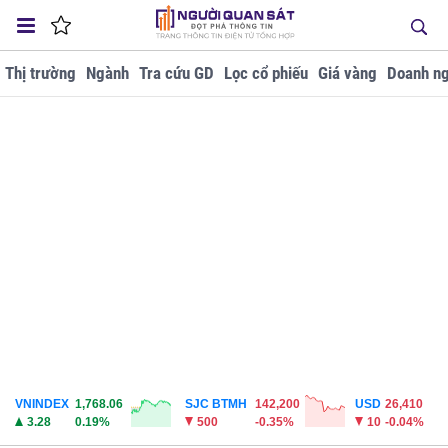
Thị trường
Ngành
Tra cứu GD
Lọc cổ phiếu
Giá vàng
Doanh ng
VNINDEX
1,768.06
SJC BTMH
142,200
USD
26,410
3.28
0.19%
500
-0.35%
10
-0.04%