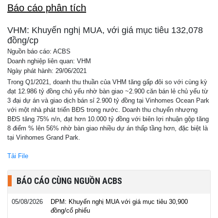
Báo cáo phân tích
VHM: Khuyến nghị MUA, với giá mục tiêu 132,078
đồng/cp
Nguồn báo cáo: ACBS
Doanh nghiệp liên quan: VHM
Ngày phát hành: 29/06/2021
Trong Q1/2021, doanh thu thuần của VHM tăng gấp đôi so với cùng kỳ
đạt 12.986 tỷ đồng chủ yếu nhờ bàn giao ~2.900 căn bán lẻ chủ yếu từ
3 đại dự án và giao dịch bán sỉ 2.900 tỷ đồng tại Vinhomes Ocean Park
với một nhà phát triển BĐS trong nước. Doanh thu chuyển nhượng
BĐS tăng 75% n/n, đạt hơn 10.000 tỷ đồng với biên lợi nhuận gộp tăng
8 điểm % lên 56% nhờ bàn giao nhiều dự án thấp tầng hơn, đặc biệt là
tại Vinhomes Grand Park.
Tải File
BÁO CÁO CÙNG NGUỒN ACBS
05/08/2026
DPM: Khuyến nghị MUA với giá mục tiêu 30,900
đồng/cổ phiếu