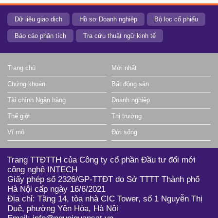
Dữ liệu giao dịch
Hồ sơ Doanh nghiệp
Bộ lọc cổ phiếu
Báo cáo phân tích
Tra cứu thuật ngữ kinh tế
Trang chủ
Mới nhất
Chứng khoán
Bất động sản
Tài chính Ngân hàng
Doanh nghiệp
Thế giới
Thị trường
Vĩ mô
Đời sống
Trang TTĐTTH của Công ty cổ phần Đầu tư đổi mới
công nghệ INTECH
Giấy phép số 2326/GP-TTĐT do Sở TTTT Thành phố
Hà Nội cấp ngày 16/6/2021
Địa chỉ: Tầng 14, tòa nhà CIC Tower, số 1 Nguyễn Thị
Duệ, phường Yên Hòa, Hà Nội