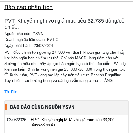
Báo cáo phân tích
PVT: Khuyến nghị với giá mục tiêu 32,785 đồng/cổ
phiếu.
Nguồn báo cáo: YSVN
Doanh nghiệp liên quan: PVT-C
Ngày phát hành: 23/02/2024
PVT điều chỉnh từ ngưỡng 27 ,900 với thanh khoản gia tăng cho thấy
lực bán ngắn hạn chiếm ưu thế. Chỉ báo MACD đang tiệm cận với
đường tín hiệu cho thấy áp lực bán ngắn hạn có thể tiếp diễn. PVT dự
kiến sẽ kiểm định lại vùng nền giá 25 ,000 -26 ,000 trong thời gian tới.
Ở đồ thị tuần, PVT đang tạo lập cây nến tiêu cực Bearish Engulfing.
Tuy nhiên , xu hướng trung và dài hạn vẫn đang ở mức TĂNG.
Tải File
BÁO CÁO CÙNG NGUỒN YSVN
03/08/2026
HPG: Khuyến nghị MUA với giá mục tiêu 33,200
đồng/cổ phiếu