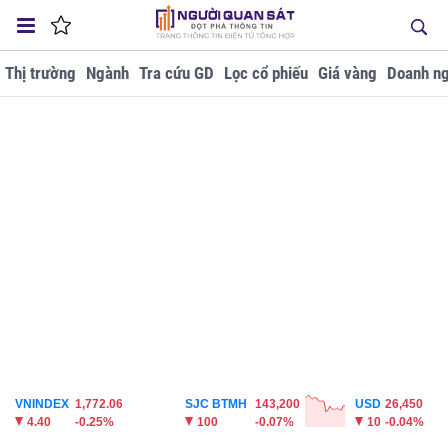
Thị trường
Ngành
Tra cứu GD
Lọc cổ phiếu
Giá vàng
Doanh ng
VNINDEX
1,772.06
SJC BTMH
143,200
USD
26,450
4.40
-0.25%
100
-0.07%
10
-0.04%