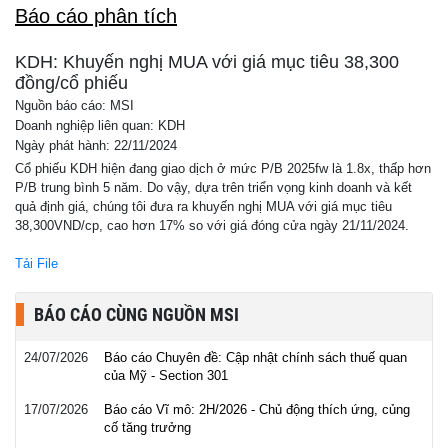
Báo cáo phân tích
KDH: Khuyến nghị MUA với giá mục tiêu 38,300
đồng/cổ phiếu
Nguồn báo cáo: MSI
Doanh nghiệp liên quan: KDH
Ngày phát hành: 22/11/2024
Cổ phiếu KDH hiện đang giao dịch ở mức P/B 2025fw là 1.8x, thấp hơn
P/B trung bình 5 năm. Do vậy, dựa trên triển vọng kinh doanh và kết
quả định giá, chúng tôi đưa ra khuyến nghị MUA với giá mục tiêu
38,300VND/cp, cao hơn 17% so với giá đóng cửa ngày 21/11/2024.
Tải File
BÁO CÁO CÙNG NGUỒN MSI
24/07/2026
Báo cáo Chuyên đề: Cập nhật chính sách thuế quan
của Mỹ - Section 301
17/07/2026
Báo cáo Vĩ mô: 2H/2026 - Chủ động thích ứng, củng
cố tăng trưởng