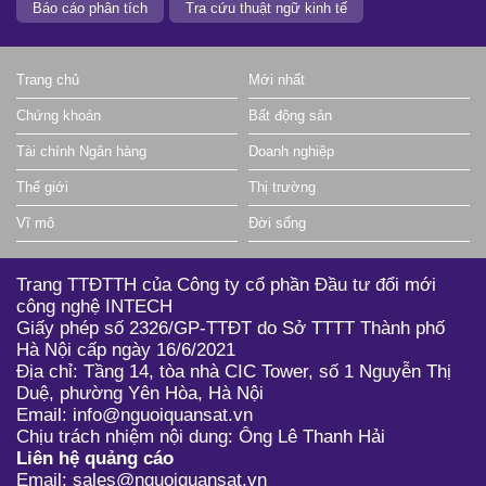
Báo cáo phân tích
Tra cứu thuật ngữ kinh tế
Trang chủ
Mới nhất
Chứng khoán
Bất động sản
Tài chính Ngân hàng
Doanh nghiệp
Thế giới
Thị trường
Vĩ mô
Đời sống
Trang TTĐTTH của Công ty cổ phần Đầu tư đổi mới
công nghệ INTECH
Giấy phép số 2326/GP-TTĐT do Sở TTTT Thành phố
Hà Nội cấp ngày 16/6/2021
Địa chỉ: Tầng 14, tòa nhà CIC Tower, số 1 Nguyễn Thị
Duệ, phường Yên Hòa, Hà Nội
Email: info@nguoiquansat.vn
Chịu trách nhiệm nội dung: Ông Lê Thanh Hải
Liên hệ quảng cáo
Email: sales@nguoiquansat.vn