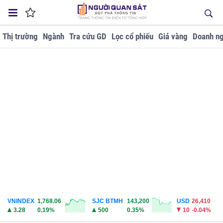
Thị trường
Ngành
Tra cứu GD
Lọc cổ phiếu
Giá vàng
Doanh ng
VNINDEX
1,768.06
SJC BTMH
143,200
USD
26,410
3.28
0.19%
500
0.35%
10
-0.04%