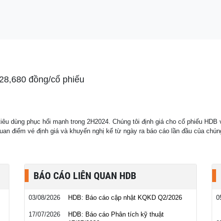
 với mức 7,8%/năm,
28,680 đồng/cổ phiếu
 tiêu dùng phục hổi mạnh trong 2H2024. Chúng tôi định giá cho cổ phiếu HDB 
uan điểm vé định giá và khuyến nghị kể từ ngày ra báo cáo lần đầu của chún
BÁO CÁO LIÊN QUAN HDB
03/08/2026
HDB: Báo cáo cập nhật KQKD Q2/2026
0
17/07/2026
HDB: Báo cáo Phân tích kỹ thuật