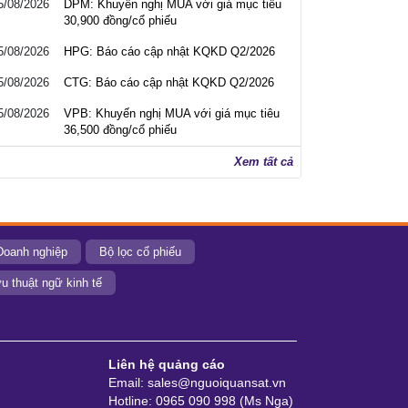
5/08/2026
DPM: Khuyến nghị MUA với giá mục tiêu
30,900 đồng/cổ phiếu
5/08/2026
HPG: Báo cáo cập nhật KQKD Q2/2026
5/08/2026
CTG: Báo cáo cập nhật KQKD Q2/2026
5/08/2026
VPB: Khuyến nghị MUA với giá mục tiêu
36,500 đồng/cổ phiếu
Xem tất cả
Doanh nghiệp
Bộ lọc cổ phiếu
u thuật ngữ kinh tế
Liên hệ quảng cáo
Email: sales@nguoiquansat.vn
Hotline: 0965 090 998 (Ms Nga)