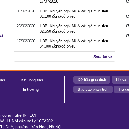
17/07/2026
0
01/07/2026
HDB: Khuyến nghị MUA với giá mục tiêu
31,100 đồng/cổ phiếu
0
25/06/2026
HDB: Khuyến nghị MUA với giá mục tiêu
0
32,550 đồng/cổ phiếu
cả
0
17/06/2026
HDB: Khuyến nghị MUA với giá mục tiêu
34,000 đồng/cổ phiếu
Xem tất cả
Dữ liệu giao dịch
Hồ sơ 
oán
Bất động sản
Thị trường
Báo cáo phân tích
Tra cứ
ới công nghệ INTECH
ố Hà Nội cấp ngày 16/6/2021
 Thị Duệ, phường Yên Hòa, Hà Nội