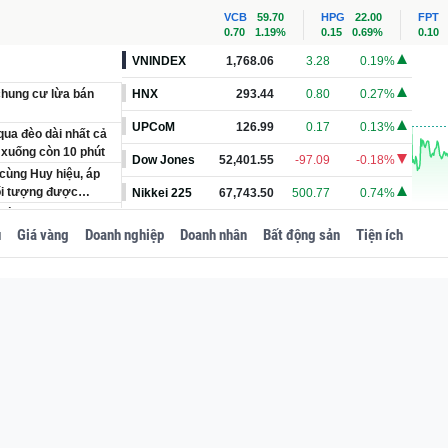
VCB
59.70
HPG
22.00
FPT
0.70
1.19%
0.15
0.69%
0.10
VNINDEX
1,768.06
3.28
0.19%
chung cư lừa bán
HNX
293.44
0.80
0.27%
UPCoM
126.99
0.17
0.13%
ua đèo dài nhất cả
ờ xuống còn 10 phút
Dow Jones
52,401.55
-97.09
-0.18%
cùng Huy hiệu, áp
đối tượng được
Nikkei 225
67,743.50
500.77
0.74%
gười thợ sửa ống
u
Giá vàng
Doanh nghiệp
Doanh nhân
Bất động sản
Tiện ích
trên mạng
ng được trang bị hệ
00 chỗ ngồi đạt
n Mạnh Hải, vàng Mi
 gần 1.000 năm tuổi,
chua nổi tiếng
guyễn Thị Lưu sinh