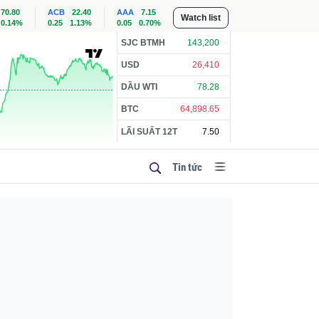
70.80
ACB
22.40
AAA
7.15
Watch list
0.14%
0.25
1.13%
0.05
0.70%
SJC BTMH
143,200
USD
26,410
DẦU WTI
78.28
BTC
64,898.65
LÃI SUẤT 12T
7.50
Tin tức