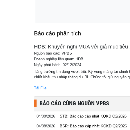
Lãi suất ngân hàng ngày 8/8: ACB dẫn đầu
22:17
LPBank áp sát 7,3%
Báo cáo phân tích
HDB: Khuyến nghị MUA với giá mục tiêu 
Nguồn báo cáo: VPBS
Doanh nghiệp liên quan: HDB
Ngày phát hành: 02/12/2024
Tăng trưởng tín dụng vượt trội. Kỳ vọng màng tài chinh
chiết khâu thu nhập thăng dư RI. Chúng tôi giữ nguyên q
Tải File
BÁO CÁO CÙNG NGUỒN VPBS
04/08/2026
STB: Báo cáo cập nhật KQKD Q2/2026
04/08/2026
BSR: Báo cáo cập nhật KQKD Q2/2026