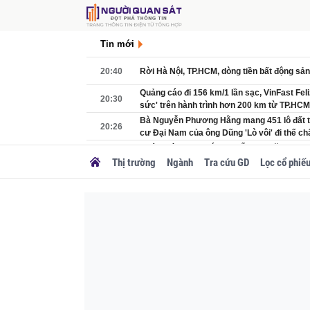
Tin mới
20:40
Rời Hà Nội, TP.HCM, dòng tiền bất động sản
Quảng cáo đi 156 km/1 lần sạc, VinFast Feli
20:30
sức' trên hành trình hơn 200 km từ TP.HC
tải trọng 130kg và tuyên b...
Bà Nguyễn Phương Hằng mang 451 lô đất t
20:26
cư Đại Nam của ông Dũng 'Lò vôi' đi thế c
Khám xét nơi ở, bắt Nguyễn Hải Đăng SN 19
20:24
749 triệu đồng
Thị trường
Ngành
Tra cứu GD
Lọc cổ phiế
20:23
Thi hành án TP.HCM đã chi trả hơn 50.000 t
Mỗi Trưởng thôn, Tổ trưởng Tổ dân phố đư
20:09
7.590.000 đồng/tháng, ai thuộc nhóm đối t
dụng tại địa phương nào?
Lợi nhuận Tasco tăng gấp 3 lần sau nửa n
20:08
đồng loạt bứt phá
Việt Nam sắp có thêm một nhà máy thuỷ đi
20:00
mại lên lưới điện quốc gia
33 năm Vingroup: Từ tạo lập chuẩn sống m
20:00
tạo tương lai