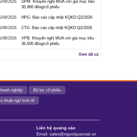
5/08/2026
DPM: Khuyến nghị MUA với giá mục tiêu
30,900 đồng/cổ phiếu
5/08/2026
HPG: Báo cáo cập nhật KQKD Q2/2026
5/08/2026
CTG: Báo cáo cập nhật KQKD Q2/2026
5/08/2026
VPB: Khuyến nghị MUA với giá mục tiêu
36,500 đồng/cổ phiếu
Xem tất cả
Doanh nghiệp
Bộ lọc cổ phiếu
u thuật ngữ kinh tế
Liên hệ quảng cáo
Email: sales@nguoiquansat.vn