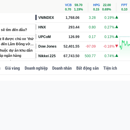
VCB
59.70
HPG
22.00
FPT
0.70
1.19%
0.15
0.69%
0.10
VNINDEX
1,768.06
3.28
0.19%
HNX
293.44
0.80
0.27%
 sẽ tìm đến đâu?
UPCoM
126.99
0.17
0.13%
z II được chủ xe 'thử
M đến Lâm Đồng với
Dow Jones
52,401.55
-97.09
-0.18%
huộc dự án khu dân
hấp ngân hàng
Nikkei 225
67,743.50
500.77
0.74%
90: Làm rõ số tiền
u
Giá vàng
Doanh nghiệp
Doanh nhân
Bất động sản
Tiện ích
ỷ đồng sau 7 tháng
ợc nhận hỗ trợ
ượng hưởng và áp
ăm, các mảng chủ lực
ện phát điện thương
ới đến góp phần kiến