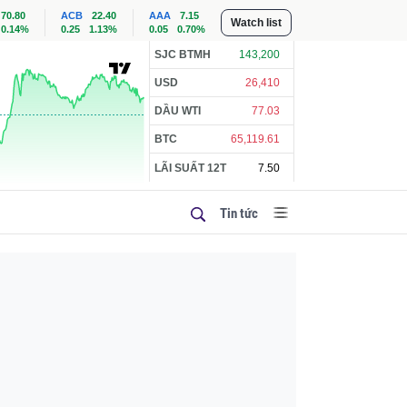
70.80
ACB
22.40
AAA
7.15
Watch list
0.14%
0.25
1.13%
0.05
0.70%
SJC BTMH
143,200
USD
26,410
DẦU WTI
77.03
BTC
65,119.61
LÃI SUẤT 12T
7.50
Tin tức