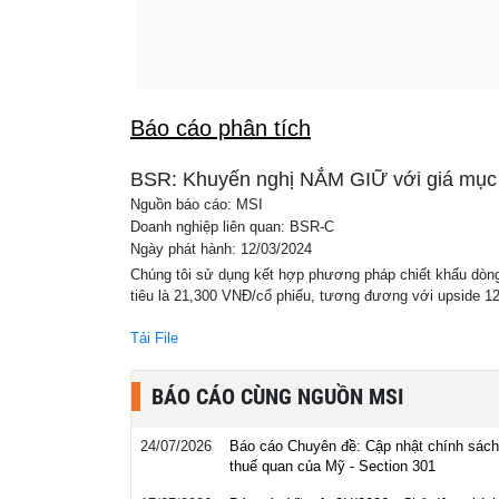
19:58
Nhà nước quyết định giá đất, bất động sản 
Báo cáo phân tích
BSR: Khuyến nghị NẮM GIỮ với giá mục 
Nguồn báo cáo: MSI
Doanh nghiệp liên quan: BSR-C
Ngày phát hành: 12/03/2024
Chúng tôi sử dụng kết hợp phương pháp chiết khấu dòn
tiêu là 21,300 VNĐ/cổ phiếu, tương đương với upside 1
Tải File
BÁO CÁO CÙNG NGUỒN MSI
24/07/2026
Báo cáo Chuyên đề: Cập nhật chính sách
thuế quan của Mỹ - Section 301