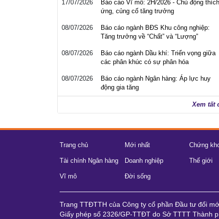
17/07/2026
Báo cáo Vĩ mô: 2H/2026 - Chủ động thíc
ứng, củng cố tăng trưởng
08/07/2026
Báo cáo ngành BĐS Khu công nghiệp:
Tăng trưởng về “Chất” và “Lượng”
08/07/2026
Báo cáo ngành Dầu khí: Triển vọng giữa
các phân khúc có sự phân hóa
08/07/2026
Báo cáo ngành Ngân hàng: Áp lực huy
động gia tăng
Xem tất 
Trang chủ
Mới nhất
Chứng kh
Tài chính Ngân hàng
Doanh nghiệp
Thế giới
Vĩ mô
Đời sống
Trang TTĐTTH của Công ty cổ phần Đầu tư đổi m
Giấy phép số 2326/GP-TTĐT do Sở TTTT Thành ph