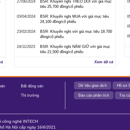
h
27/06/2024
BSR: Khuyến nghị THEO DÕI với giá mục
0
tiêu 25,700 đồng/cổ phiếu
03/04/2024
BSR: Khuyến nghị MUA với giá mục tiêu
0
24,100 đồng/cổ phiếu
0
23/02/2024
BSR: Khuyến nghị với giá mục tiêu 18.700
0
đồng/cổ phiếu.
24/11/2023
BSR: Khuyến nghị NẮM GIỮ với giá mục
tiêu 21,500 đồng/cổ phiếu
cả
Xem tất cả
Dữ liệu giao dịch
Hồ sơ 
oán
Bất động sản
Thị trường
Báo cáo phân tích
Tra cứ
ới công nghệ INTECH
ố Hà Nội cấp ngày 16/6/2021