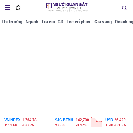
Thị trường
Ngành
Tra cứu GD
Lọc cổ phiếu
Giá vàng
Doanh ng
VNINDEX
1,764.78
SJC BTMH
142,700
USD
26,420
11.68
-0.66%
600
-0.42%
40
-0.15%