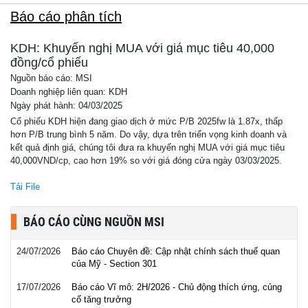
Báo cáo phân tích
KDH: Khuyến nghị MUA với giá mục tiêu 40,000
đồng/cổ phiếu
Nguồn báo cáo: MSI
Doanh nghiệp liên quan: KDH
Ngày phát hành: 04/03/2025
Cổ phiếu KDH hiện đang giao dịch ở mức P/B 2025fw là 1.87x, thấp
hơn P/B trung bình 5 năm. Do vậy, dựa trên triển vọng kinh doanh và
kết quả định giá, chúng tôi đưa ra khuyến nghị MUA với giá mục tiêu
40,000VND/cp, cao hơn 19% so với giá đóng cửa ngày 03/03/2025.
Tải File
BÁO CÁO CÙNG NGUỒN MSI
24/07/2026
Báo cáo Chuyên đề: Cập nhật chính sách thuế quan
của Mỹ - Section 301
17/07/2026
Báo cáo Vĩ mô: 2H/2026 - Chủ động thích ứng, củng
cố tăng trưởng