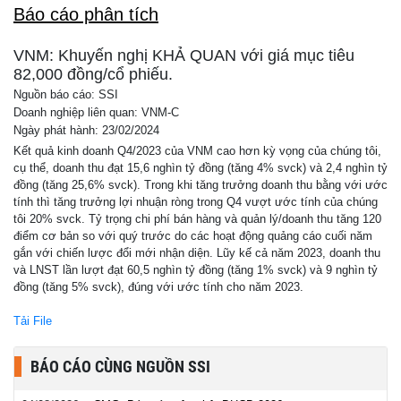
Báo cáo phân tích
VNM: Khuyến nghị KHẢ QUAN với giá mục tiêu
82,000 đồng/cổ phiếu.
Nguồn báo cáo: SSI
Doanh nghiệp liên quan: VNM-C
Ngày phát hành: 23/02/2024
Kết quả kinh doanh Q4/2023 của VNM cao hơn kỳ vọng của chúng tôi,
cụ thể, doanh thu đạt 15,6 nghìn tỷ đồng (tăng 4% svck) và 2,4 nghìn tỷ
đồng (tăng 25,6% svck). Trong khi tăng trưởng doanh thu bằng với ước
tính thì tăng trưởng lợi nhuận ròng trong Q4 vượt ước tính của chúng
tôi 20% svck. Tỷ trọng chi phí bán hàng và quản lý/doanh thu tăng 120
điểm cơ bản so với quý trước do các hoạt động quảng cáo cuối năm
gắn với chiến lược đổi mới nhận diện. Lũy kế cả năm 2023, doanh thu
và LNST lần lượt đạt 60,5 nghìn tỷ đồng (tăng 1% svck) và 9 nghìn tỷ
đồng (tăng 5% svck), đúng với ước tính cho năm 2023.
Tải File
BÁO CÁO CÙNG NGUỒN SSI