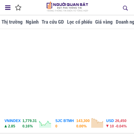
Thị trường
Ngành
Tra cứu GD
Lọc cổ phiếu
Giá vàng
Doanh ng
VNINDEX
1,779.31
SJC BTMH
143,300
USD
26,450
2.85
0.16%
0
0.00%
10
-0.04%