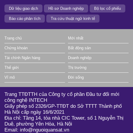
Dữ liệu giao dịch
Hồ sơ Doanh nghiệp
Bộ lọc cổ phiếu
Báo cáo phân tích
Tra cứu thuật ngữ kinh tế
Trang chủ
Mới nhất
Chứng khoán
Bất động sản
Tài chính Ngân hàng
Doanh nghiệp
Thế giới
Thị trường
Vĩ mô
Đời sống
Trang TTĐTTH của Công ty cổ phần Đầu tư đổi mới
công nghệ INTECH
Giấy phép số 2326/GP-TTĐT do Sở TTTT Thành phố
Hà Nội cấp ngày 16/6/2021
Địa chỉ: Tầng 14, tòa nhà CIC Tower, số 1 Nguyễn Thị
Duệ, phường Yên Hòa, Hà Nội
Email: info@nguoiquansat.vn