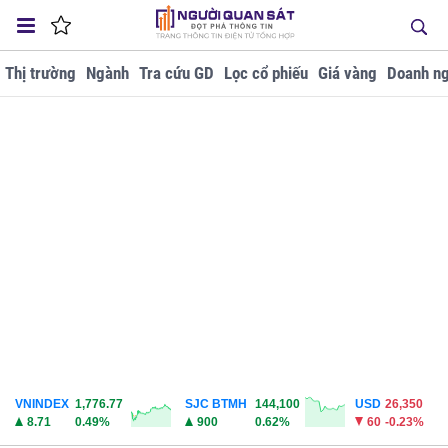
Thị trường
Ngành
Tra cứu GD
Lọc cổ phiếu
Giá vàng
Doanh ng
VNINDEX
1,776.77
SJC BTMH
144,100
USD
26,350
8.71
0.49%
900
0.62%
60
-0.23%