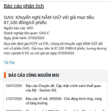
Báo cáo phân tích
GAS: Khuyến nghị NẮM GIỮ với giá mục tiêu
87,100 đồng/cổ phiếu
Nguồn báo cáo: MSI
Doanh nghiệp liên quan: GAS-C
Ngày phát hành: 07/03/2024
Dựa trên định giá FCFF và P/E, chúng tôi khuyến nghị NẮM GIỮ đối
với cổ phiếu GAS. Giá mục tiêu là 87,100 VNĐ/cổ phiếu, tương đương
mức upside 8.3% so với giá tại ngày 07/03/2024.
Tải File
BÁO CÁO CÙNG NGUỒN MSI
24/07/2026
Báo cáo Chuyên đề: Cập nhật chính sách thuế quan
của Mỹ - Section 301
17/07/2026
Báo cáo Vĩ mô: 2H/2026 - Chủ động thích ứng, củng
cố tăng trưởng